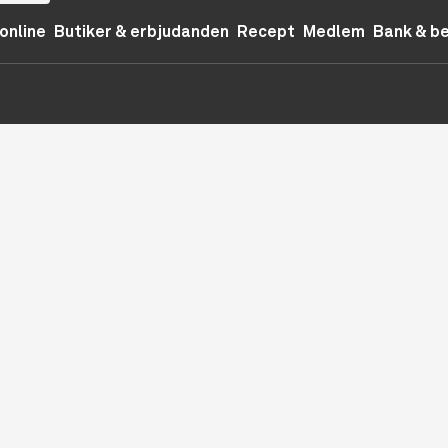
online
Butiker & erbjudanden
Recept
Medlem
Bank & b