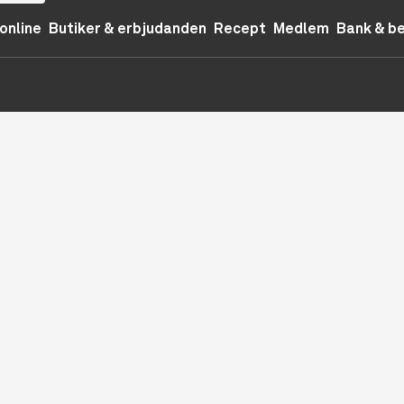
online
Butiker & erbjudanden
Recept
Medlem
Bank & b