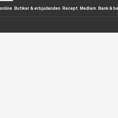
online
Butiker & erbjudanden
Recept
Medlem
Bank & b