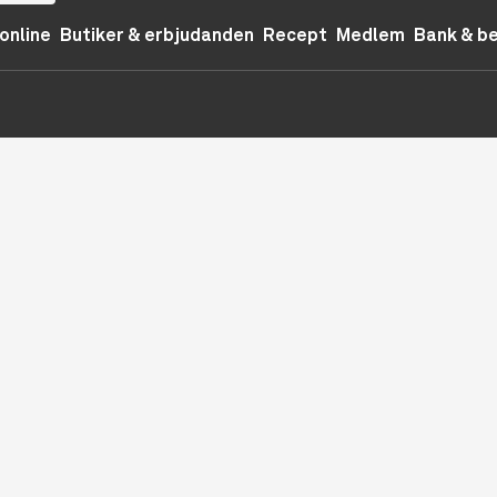
online
Butiker & erbjudanden
Recept
Medlem
Bank & b