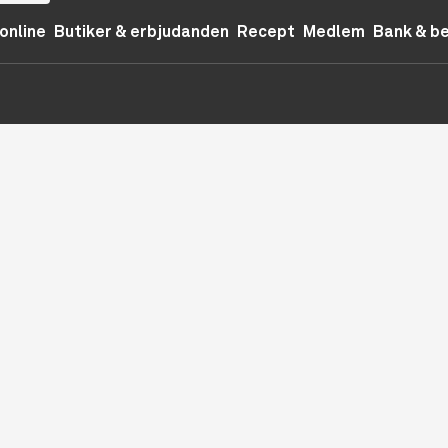
online
Butiker & erbjudanden
Recept
Medlem
Bank & b