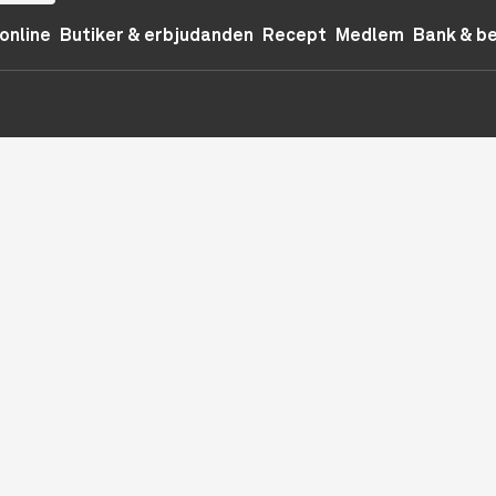
online
Butiker & erbjudanden
Recept
Medlem
Bank & b