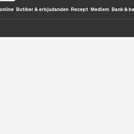
online
Butiker & erbjudanden
Recept
Medlem
Bank & b