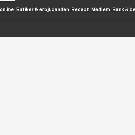
online
Butiker & erbjudanden
Recept
Medlem
Bank & b