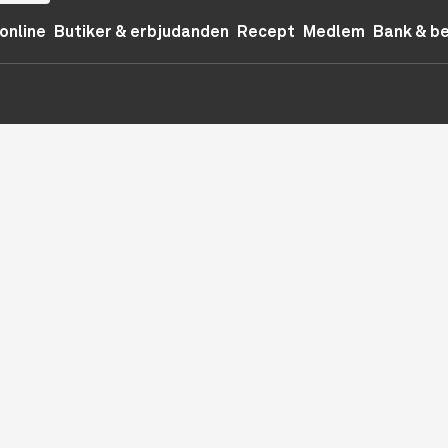
online
Butiker & erbjudanden
Recept
Medlem
Bank & b