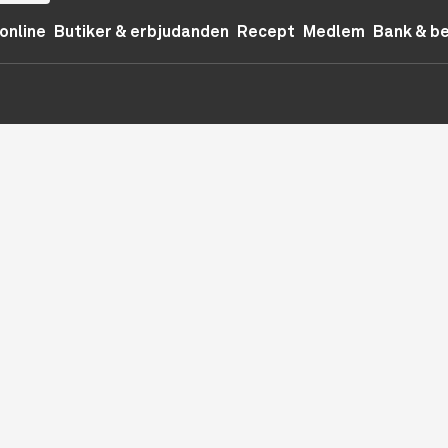
online
Butiker & erbjudanden
Recept
Medlem
Bank & b