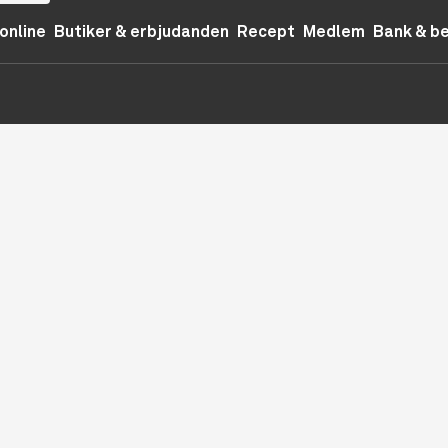
online
Butiker & erbjudanden
Recept
Medlem
Bank & b