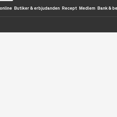
online
Butiker & erbjudanden
Recept
Medlem
Bank & b