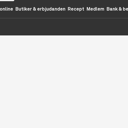
online
Butiker & erbjudanden
Recept
Medlem
Bank & b