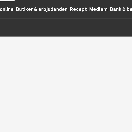
online
Butiker & erbjudanden
Recept
Medlem
Bank & b