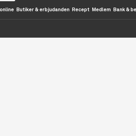
online
Butiker & erbjudanden
Recept
Medlem
Bank & b