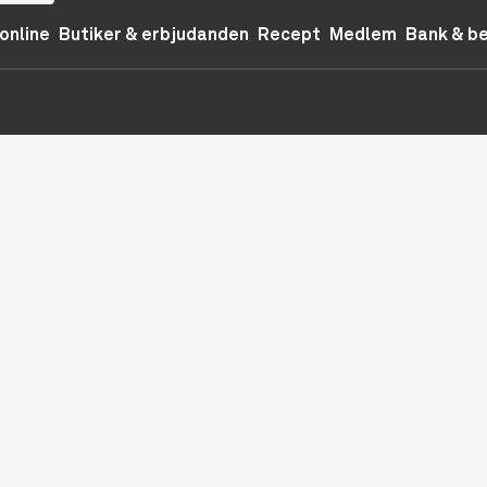
online
Butiker & erbjudanden
Recept
Medlem
Bank & b