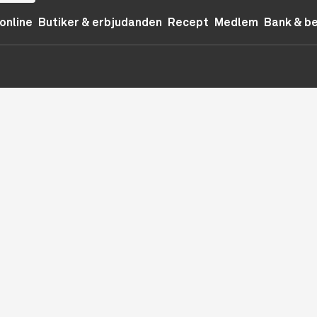
online
Butiker & erbjudanden
Recept
Medlem
Bank & b