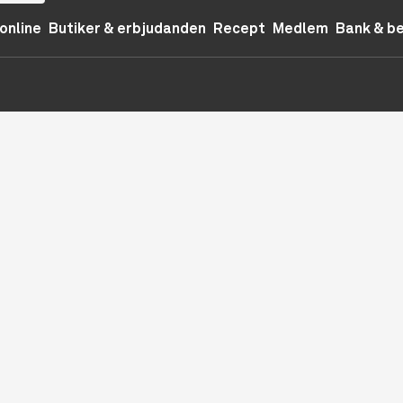
online
Butiker & erbjudanden
Recept
Medlem
Bank & b