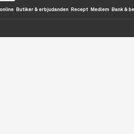
online
Butiker & erbjudanden
Recept
Medlem
Bank & b