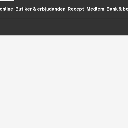
online
Butiker & erbjudanden
Recept
Medlem
Bank & b