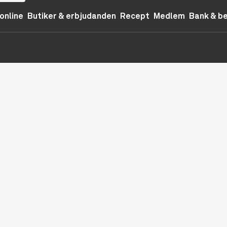
online
Butiker & erbjudanden
Recept
Medlem
Bank & b