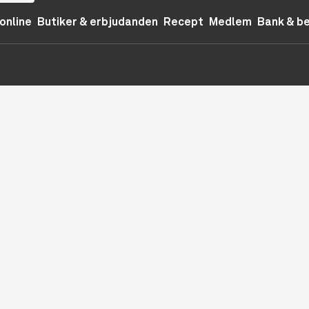
online
Butiker & erbjudanden
Recept
Medlem
Bank & b