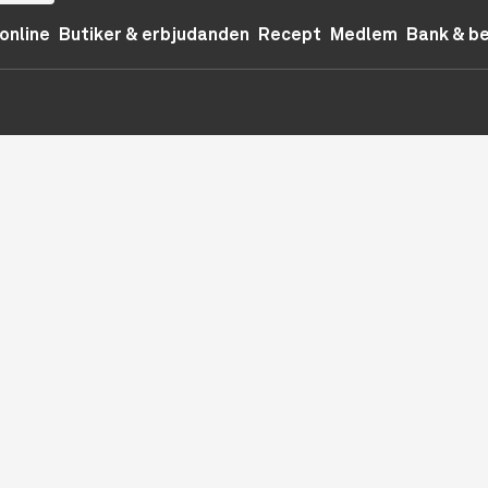
online
Butiker & erbjudanden
Recept
Medlem
Bank & b