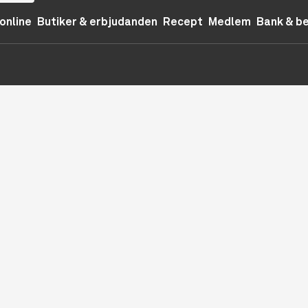
online
Butiker & erbjudanden
Recept
Medlem
Bank & b