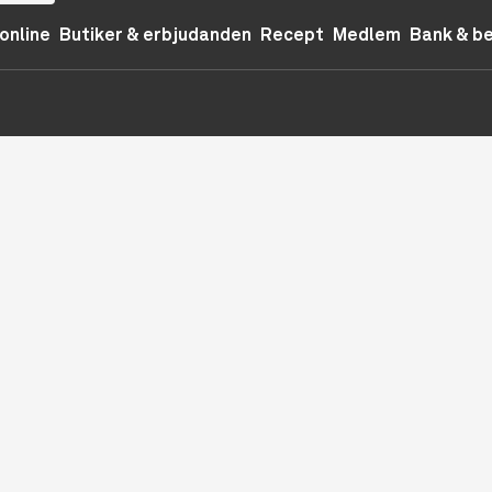
online
Butiker & erbjudanden
Recept
Medlem
Bank & b