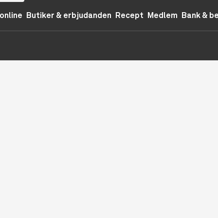
online
Butiker & erbjudanden
Recept
Medlem
Bank & b