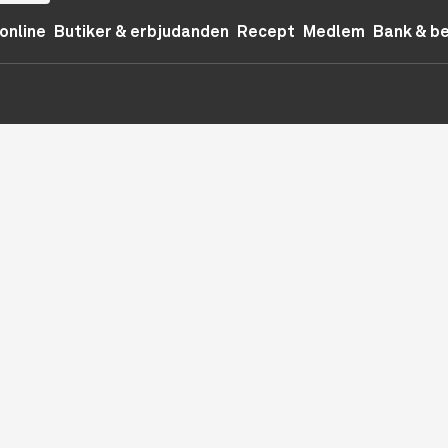
online
Butiker & erbjudanden
Recept
Medlem
Bank & b