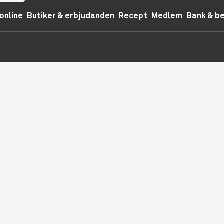
online
Butiker & erbjudanden
Recept
Medlem
Bank & b