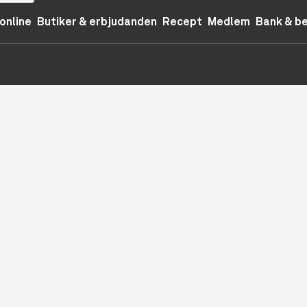
online
Butiker & erbjudanden
Recept
Medlem
Bank & b