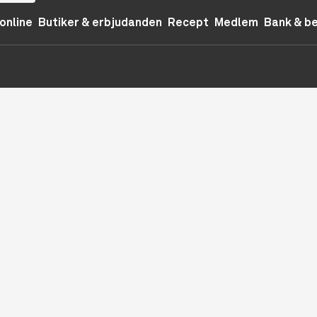
online
Butiker & erbjudanden
Recept
Medlem
Bank & b