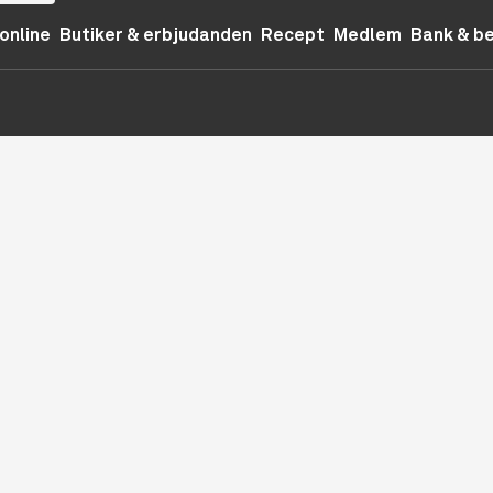
online
Butiker & erbjudanden
Recept
Medlem
Bank & b