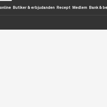
online
Butiker & erbjudanden
Recept
Medlem
Bank & b