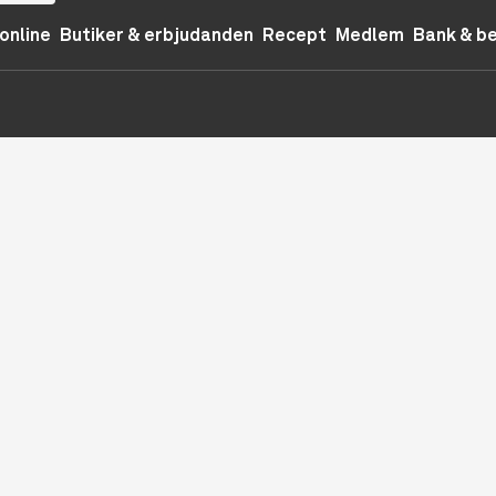
online
Butiker & erbjudanden
Recept
Medlem
Bank & b