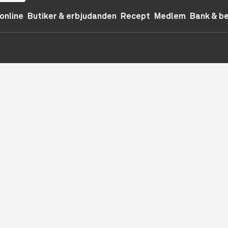
online
Butiker & erbjudanden
Recept
Medlem
Bank & b