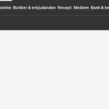
online
Butiker & erbjudanden
Recept
Medlem
Bank & b