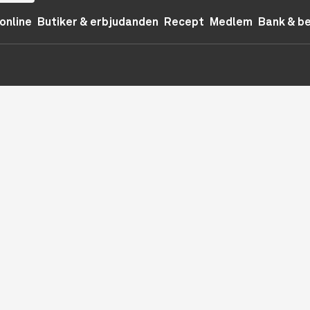
online
Butiker & erbjudanden
Recept
Medlem
Bank & b