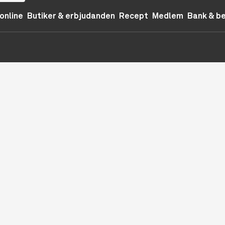
online
Butiker & erbjudanden
Recept
Medlem
Bank & b