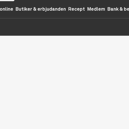
online
Butiker & erbjudanden
Recept
Medlem
Bank & b