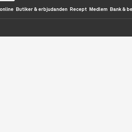
online
Butiker & erbjudanden
Recept
Medlem
Bank & b