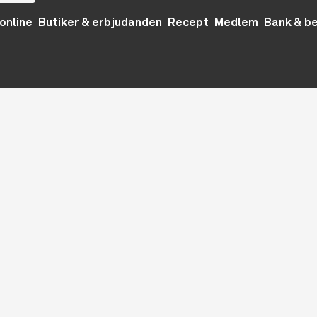
online
Butiker & erbjudanden
Recept
Medlem
Bank & b