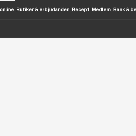
online
Butiker & erbjudanden
Recept
Medlem
Bank & b