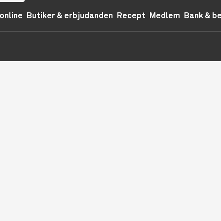
online
Butiker & erbjudanden
Recept
Medlem
Bank & b